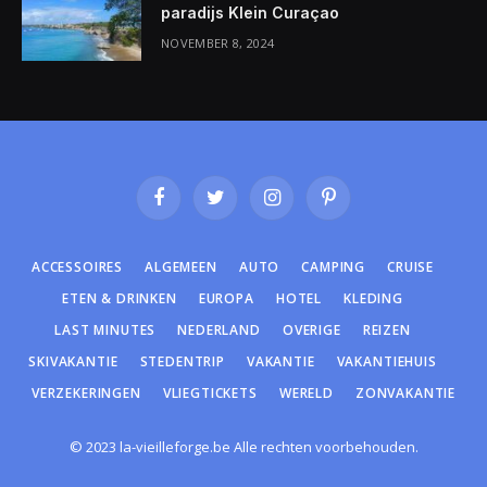
paradijs Klein Curaçao
NOVEMBER 8, 2024
Facebook
Twitter
Instagram
Pinterest
ACCESSOIRES
ALGEMEEN
AUTO
CAMPING
CRUISE
ETEN & DRINKEN
EUROPA
HOTEL
KLEDING
LAST MINUTES
NEDERLAND
OVERIGE
REIZEN
SKIVAKANTIE
STEDENTRIP
VAKANTIE
VAKANTIEHUIS
VERZEKERINGEN
VLIEGTICKETS
WERELD
ZONVAKANTIE
© 2023 la-vieilleforge.be Alle rechten voorbehouden.