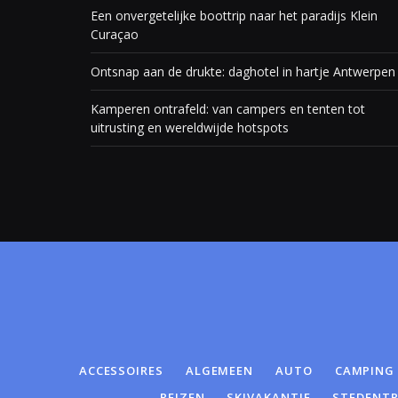
Een onvergetelijke boottrip naar het paradijs Klein
Curaçao
Ontsnap aan de drukte: daghotel in hartje Antwerpen
Kamperen ontrafeld: van campers en tenten tot
uitrusting en wereldwijde hotspots
ACCESSOIRES
ALGEMEEN
AUTO
CAMPING
REIZEN
SKIVAKANTIE
STEDENTR