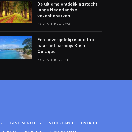
De ultieme ontdekkingstocht
langs Nederlandse
vakantieparken
NOVEMBER 24, 2024
Een onvergetelijke boottrip
naar het paradijs Klein
Curaçao
NOVEMBER 8, 2024
G
LAST MINUTES
NEDERLAND
OVERIGE
GTICKETS
WERELD
ZONVAKANTIE