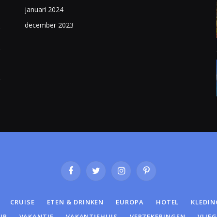
januari 2024
december 2023
Facebook
Twitter
Instagram
Pinterest
CRUISE
ETEN & DRINKEN
EUROPA
HOTEL
KLEDIN
IP
VAKANTIE
VAKANTIEHUIS
VERZEKERINGEN
VLIE