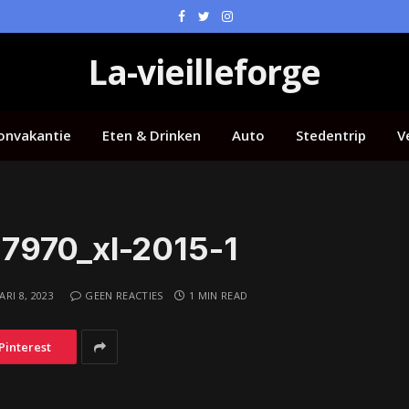
Facebook
Twitter
Instagram
La-vieilleforge
onvakantie
Eten & Drinken
Auto
Stedentrip
V
7970_xl-2015-1
RI 8, 2023
GEEN REACTIES
1 MIN READ
Pinterest