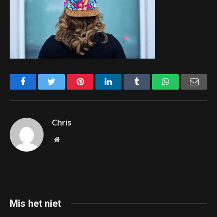
Facebook
Twitter
Pinterest
LinkedIn
Tumblr
WhatsApp
Emai
Chris
Website
Mis het niet