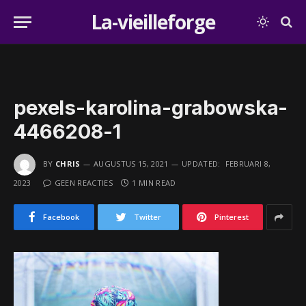
La-vieilleforge
pexels-karolina-grabowska-
4466208-1
BY
CHRIS
AUGUSTUS 15, 2021
UPDATED:
FEBRUARI 8,
2023
GEEN REACTIES
1 MIN READ
Facebook
Twitter
Pinterest