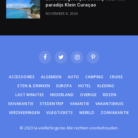
paradijs Klein Curaçao
NOVEMBER 8, 2024
Facebook
Twitter
Instagram
Pinterest
ACCESSOIRES
ALGEMEEN
AUTO
CAMPING
CRUISE
ETEN & DRINKEN
EUROPA
HOTEL
KLEDING
LAST MINUTES
NEDERLAND
OVERIGE
REIZEN
SKIVAKANTIE
STEDENTRIP
VAKANTIE
VAKANTIEHUIS
VERZEKERINGEN
VLIEGTICKETS
WERELD
ZONVAKANTIE
© 2023 la-vieilleforge.be Alle rechten voorbehouden.