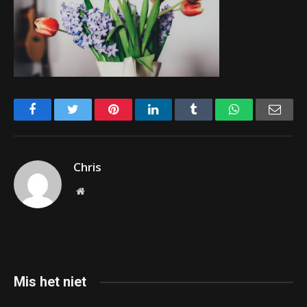
Facebook
Twitter
Pinterest
LinkedIn
Tumblr
WhatsApp
Emai
Chris
Website
Mis het niet