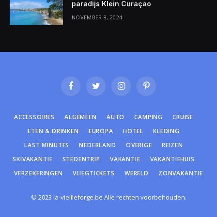
paradijs Klein Curaçao
NOVEMBER 8, 2024
Facebook
Twitter
Instagram
Pinterest
ACCESSOIRES
ALGEMEEN
AUTO
CAMPING
CRUISE
ETEN & DRINKEN
EUROPA
HOTEL
KLEDING
LAST MINUTES
NEDERLAND
OVERIGE
REIZEN
SKIVAKANTIE
STEDENTRIP
VAKANTIE
VAKANTIEHUIS
VERZEKERINGEN
VLIEGTICKETS
WERELD
ZONVAKANTIE
© 2023 la-vieilleforge.be Alle rechten voorbehouden.